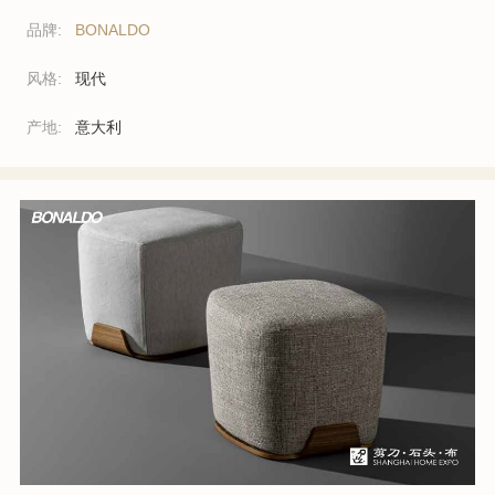
品牌:
BONALDO
风格:
现代
产地:
意大利