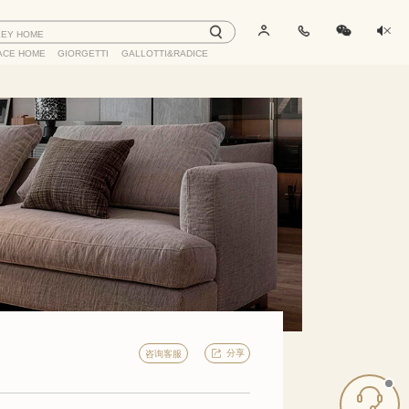
LEY HOME
ACE HOME
GIORGETTI
GALLOTTI&RADICE
分享
咨询客服