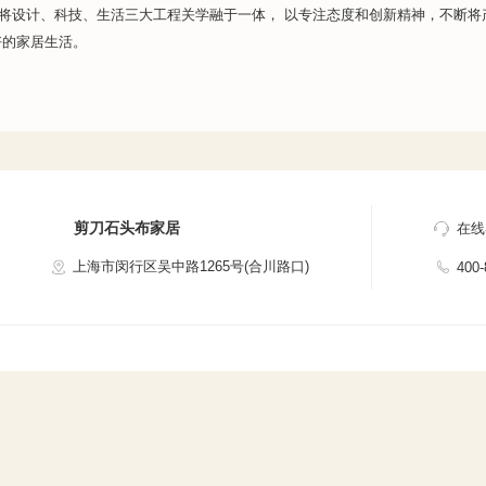
) 威法将设计、科技、生活三大工程关学融于一体， 以专注态度和创新精神，不
好的家居生活。
剪刀石头布家居
在线
上海市闵行区吴中路1265号(合川路口)
400-