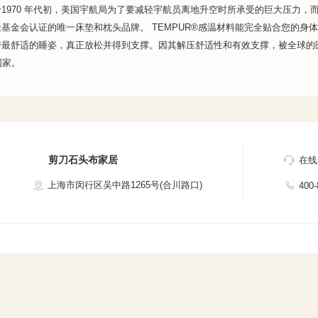
1970 年代初，美国宇航局为了要减轻宇航员离地升空时所承受的巨大压力，而
基金会认证的唯一床垫和枕头品牌。 TEMPUR®感温材料能完全贴合您的身
持最舒适的睡姿，真正放松并得到支撑。因其解压舒适性和有效支撑，被全球的
国家。
剪刀石头布家居
在线
上海市闵行区吴中路1265号(合川路口)
400-