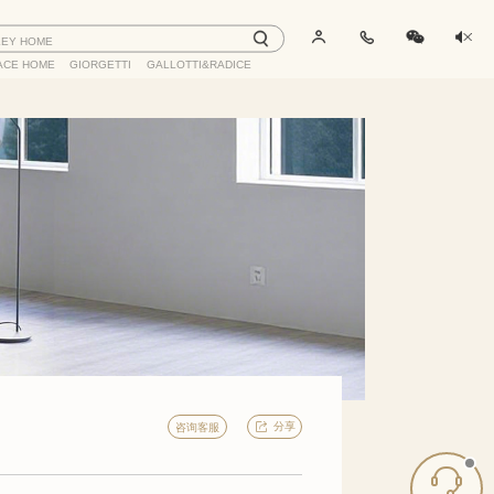
LEY HOME
ACE HOME
GIORGETTI
GALLOTTI&RADICE
分享
咨询客服