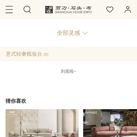
全部灵感
意式轻奢梳妆台
(0)
到底啦~
猜你喜欢