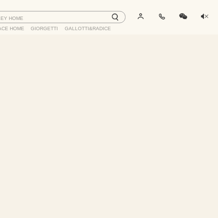
LEY HOME
ACE HOME
GIORGETTI
GALLOTTI&RADICE
收藏
分享
家居顾问
去询价 >